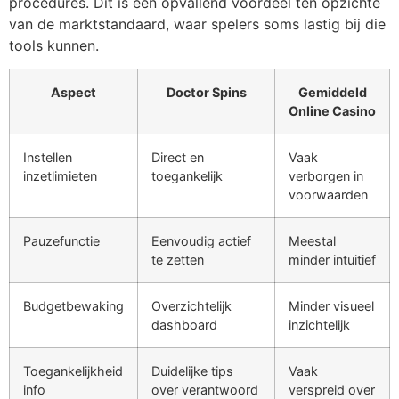
procedures. Dit is een opvallend voordeel ten opzichte
van de marktstandaard, waar spelers soms lastig bij die
tools kunnen.
Aspect
Doctor Spins
Gemiddeld
Online Casino
Instellen
Direct en
Vaak
inzetlimieten
toegankelijk
verborgen in
voorwaarden
Pauzefunctie
Eenvoudig actief
Meestal
te zetten
minder intuitief
Budgetbewaking
Overzichtelijk
Minder visueel
dashboard
inzichtelijk
Toegankelijkheid
Duidelijke tips
Vaak
info
over verantwoord
verspreid over