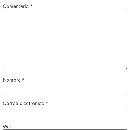
Comentario
*
Nombre
*
Correo electrónico
*
Web