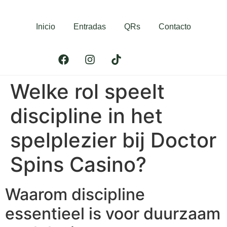
Inicio
Entradas
QRs
Contacto
Welke rol speelt
discipline in het
spelplezier bij Doctor
Spins Casino?
Waarom discipline
essentieel is voor duurzaam