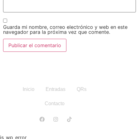
Guarda mi nombre, correo electrónico y web en este
navegador para la próxima vez que comente.
Inicio
Entradas
QRs
Contacto
is_wp_error