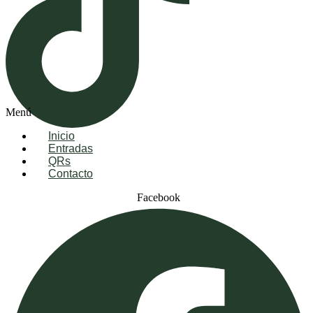
Menú
Inicio
Entradas
QRs
Contacto
Facebook