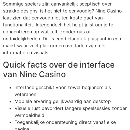
Sommige spelers zijn aanvankelijk sceptisch over
strakke designs: is het niet te eenvoudig? Nine Casino
laat zien dat eenvoud niet ten koste gaat van
functionaliteit. Integendeel: het helpt juist om je te
concentreren op wat telt, zonder ruis of
onduidelijkheden. Dit is een belangrijk pluspunt in een
markt waar veel platformen overladen zijn met
informatie en visuals.
Quick facts over de interface
van Nine Casino
Interface geschikt voor zowel beginners als
veteranen
Mobiele ervaring gelijkwaardig aan desktop
Visuele rust bevordert langere speelsessies zonder
vermoeidheid
Toegankelijke ondersteuning direct vanaf elke
pagina