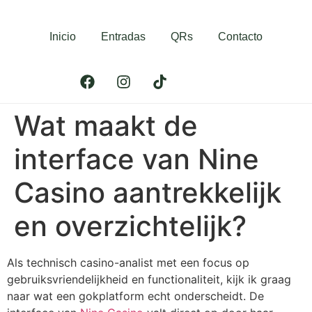
Inicio
Entradas
QRs
Contacto
Wat maakt de
interface van Nine
Casino aantrekkelijk
en overzichtelijk?
Als technisch casino-analist met een focus op
gebruiksvriendelijkheid en functionaliteit, kijk ik graag
naar wat een gokplatform echt onderscheidt. De