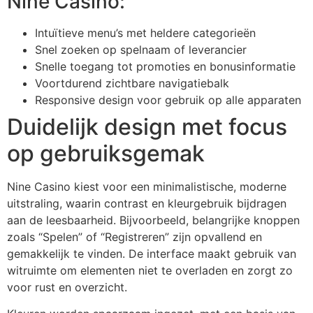
Nine Casino:
Intuïtieve menu’s met heldere categorieën
Snel zoeken op spelnaam of leverancier
Snelle toegang tot promoties en bonusinformatie
Voortdurend zichtbare navigatiebalk
Responsive design voor gebruik op alle apparaten
Duidelijk design met focus
op gebruiksgemak
Nine Casino kiest voor een minimalistische, moderne
uitstraling, waarin contrast en kleurgebruik bijdragen
aan de leesbaarheid. Bijvoorbeeld, belangrijke knoppen
zoals “Spelen” of “Registreren” zijn opvallend en
gemakkelijk te vinden. De interface maakt gebruik van
witruimte om elementen niet te overladen en zorgt zo
voor rust en overzicht.