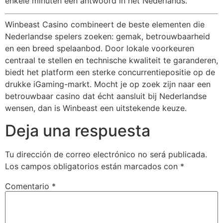
enkele minuten een antwoord in het Nederlands.
Winbeast Casino combineert de beste elementen die
Nederlandse spelers zoeken: gemak, betrouwbaarheid
en een breed spelaanbod. Door lokale voorkeuren
centraal te stellen en technische kwaliteit te garanderen,
biedt het platform een sterke concurrentiepositie op de
drukke iGaming-markt. Mocht je op zoek zijn naar een
betrouwbaar casino dat écht aansluit bij Nederlandse
wensen, dan is Winbeast een uitstekende keuze.
Deja una respuesta
Tu dirección de correo electrónico no será publicada.
Los campos obligatorios están marcados con
*
Comentario
*