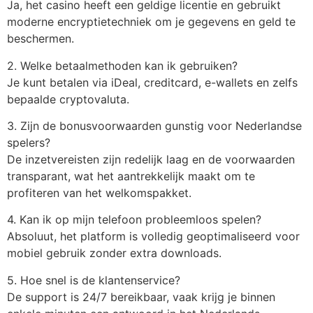
Ja, het casino heeft een geldige licentie en gebruikt
moderne encryptietechniek om je gegevens en geld te
beschermen.
2. Welke betaalmethoden kan ik gebruiken?
Je kunt betalen via iDeal, creditcard, e-wallets en zelfs
bepaalde cryptovaluta.
3. Zijn de bonusvoorwaarden gunstig voor Nederlandse
spelers?
De inzetvereisten zijn redelijk laag en de voorwaarden
transparant, wat het aantrekkelijk maakt om te
profiteren van het welkomspakket.
4. Kan ik op mijn telefoon probleemloos spelen?
Absoluut, het platform is volledig geoptimaliseerd voor
mobiel gebruik zonder extra downloads.
5. Hoe snel is de klantenservice?
De support is 24/7 bereikbaar, vaak krijg je binnen