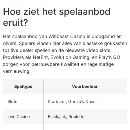
Hoe ziet het spelaanbod
eruit?
Het spelaanbod van Winbeast Casino is diepgaand en
divers. Spelers vinden hier alles van klassieke gokkasten
tot live dealer spellen en de nieuwste video slots.
Providers als NetEnt, Evolution Gaming, en Play’n GO
zorgen voor betrouwbare kwaliteit en regelmatige
vernieuwing.
Speltype
Voorbeelden
Slots
Starburst, Gonzo’s Quest
Live Casino
Blackjack, Roulette