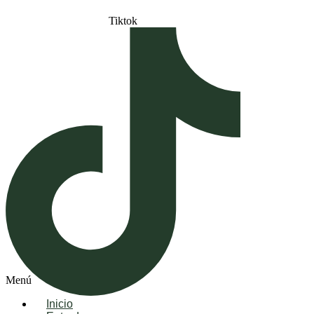
Tiktok
Menú
Inicio