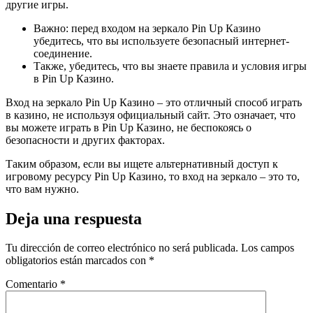
другие игры.
Важно: перед входом на зеркало Pin Up Казино
убедитесь, что вы используете безопасный интернет-
соединение.
Также, убедитесь, что вы знаете правила и условия игры
в Pin Up Казино.
Вход на зеркало Pin Up Казино – это отличный способ играть
в казино, не используя официальный сайт. Это означает, что
вы можете играть в Pin Up Казино, не беспокоясь о
безопасности и других факторах.
Таким образом, если вы ищете альтернативный доступ к
игровому ресурсу Pin Up Казино, то вход на зеркало – это то,
что вам нужно.
Deja una respuesta
Tu dirección de correo electrónico no será publicada.
Los campos
obligatorios están marcados con
*
Comentario
*