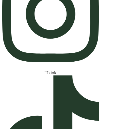
Tiktok