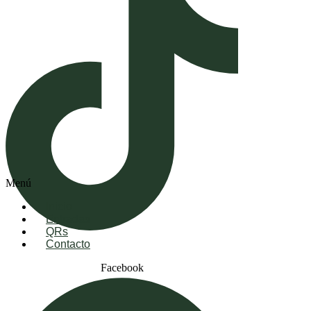
Menú
Inicio
Entradas
QRs
Contacto
Facebook