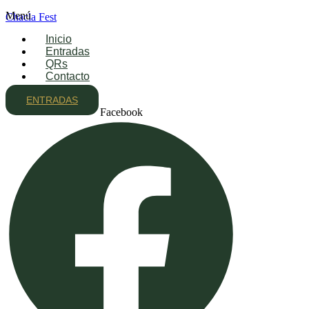
Menú
Chacla Fest
Inicio
Entradas
QRs
Contacto
ENTRADAS
Facebook