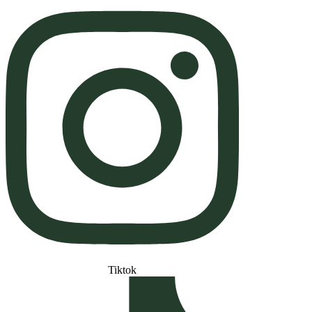
Tiktok