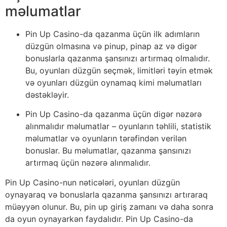
məlumatlar
Pin Up Casino-da qazanma üçün ilk adımların
düzgün olmasına və pinup, pinap az və digər
bonuslarla qazanma şansınızı artırmaq olmalıdır.
Bu, oyunları düzgün seçmək, limitləri təyin etmək
və oyunları düzgün oynamaq kimi məlumatları
dəstəkləyir.
Pin Up Casino-da qazanma üçün digər nəzərə
alınmalıdır məlumatlar – oyunların təhlili, statistik
məlumatlar və oyunların tərəfindən verilən
bonuslar. Bu məlumatlar, qazanma şansınızı
artırmaq üçün nəzərə alınmalıdır.
Pin Up Casino-nun nəticələri, oyunları düzgün
oynayaraq və bonuslarla qazanma şansınızı artıraraq
müəyyən olunur. Bu, pin up giriş zamanı və daha sonra
da oyun oynayarkən faydalıdır. Pin Up Casino-da