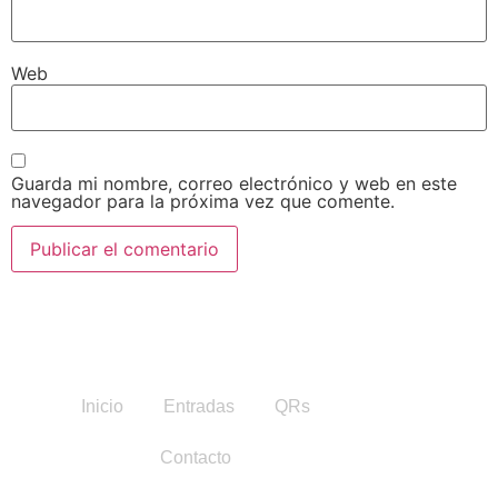
Web
Guarda mi nombre, correo electrónico y web en este
navegador para la próxima vez que comente.
Inicio
Entradas
QRs
Contacto