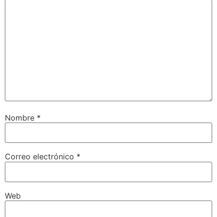
Nombre
*
Correo electrónico
*
Web