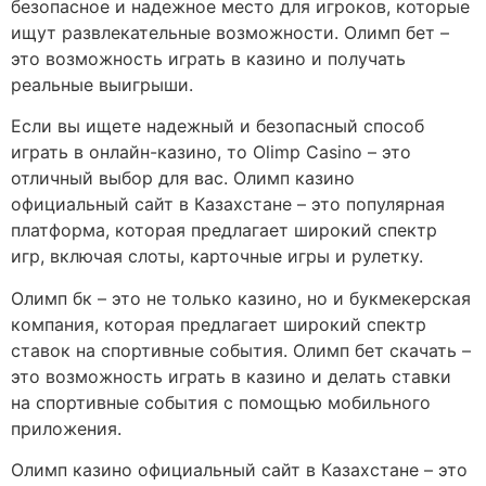
безопасное и надежное место для игроков, которые
ищут развлекательные возможности. Олимп бет –
это возможность играть в казино и получать
реальные выигрыши.
Если вы ищете надежный и безопасный способ
играть в онлайн-казино, то Olimp Casino – это
отличный выбор для вас. Олимп казино
официальный сайт в Казахстане – это популярная
платформа, которая предлагает широкий спектр
игр, включая слоты, карточные игры и рулетку.
Олимп бк – это не только казино, но и букмекерская
компания, которая предлагает широкий спектр
ставок на спортивные события. Олимп бет скачать –
это возможность играть в казино и делать ставки
на спортивные события с помощью мобильного
приложения.
Олимп казино официальный сайт в Казахстане – это