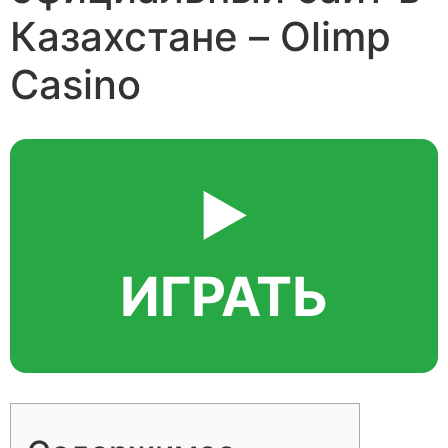
Казахстане – Olimp
Casino
▶️
ИГРАТЬ