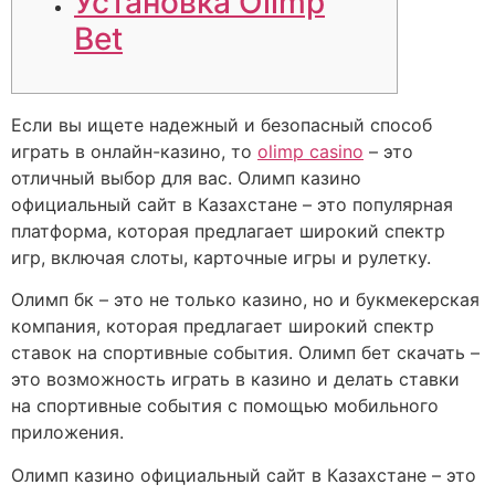
Установка Olimp
Bet
Если вы ищете надежный и безопасный способ
играть в онлайн-казино, то
olimp casino
– это
отличный выбор для вас. Олимп казино
официальный сайт в Казахстане – это популярная
платформа, которая предлагает широкий спектр
игр, включая слоты, карточные игры и рулетку.
Олимп бк – это не только казино, но и букмекерская
компания, которая предлагает широкий спектр
ставок на спортивные события. Олимп бет скачать –
это возможность играть в казино и делать ставки
на спортивные события с помощью мобильного
приложения.
Олимп казино официальный сайт в Казахстане – это