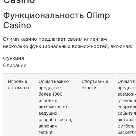
Функциональность Olimp
Casino
Олимп казино предлагает своим клиентам
несколько функциональных возможностей, включая:
Функция
Описание
Игровые
Олимп казино
Спортивные
Олимп б
автоматы
предлагает
ставки
предлаг
более 1000
возмож
игровых
ставок 
автоматов от
спортив
ведущих
события
разработчиков,
включая
включая
футбол,
NetEnt,
баскетб