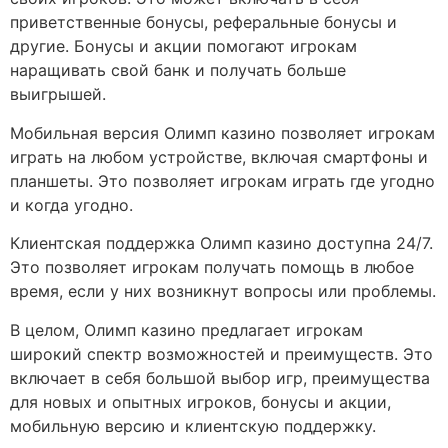
приветственные бонусы, реферальные бонусы и
другие. Бонусы и акции помогают игрокам
наращивать свой банк и получать больше
выигрышей.
Мобильная версия Олимп казино позволяет игрокам
играть на любом устройстве, включая смартфоны и
планшеты. Это позволяет игрокам играть где угодно
и когда угодно.
Клиентская поддержка Олимп казино доступна 24/7.
Это позволяет игрокам получать помощь в любое
время, если у них возникнут вопросы или проблемы.
В целом, Олимп казино предлагает игрокам
широкий спектр возможностей и преимуществ. Это
включает в себя большой выбор игр, преимущества
для новых и опытных игроков, бонусы и акции,
мобильную версию и клиентскую поддержку.