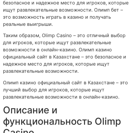
безопасное и надежное место для игроков, которые
ищут развлекательные возможности. Олимп бет –
это возможность играть в казино и получать
реальные выигрыши.
Таким образом, Olimp Casino – это отличный выбор
для игроков, которые ищут развлекательные
возможности в онлайн-казино. Олимп казино
официальный сайт в Казахстане – это безопасное и
надежное место для игроков, которые ищут
развлекательные возможности.
Олимп казино официальный сайт в Казахстане – это
лучший выбор для игроков, которые ищут
развлекательные возможности в онлайн-казино.
Описание и
функциональность Olimp
Casino