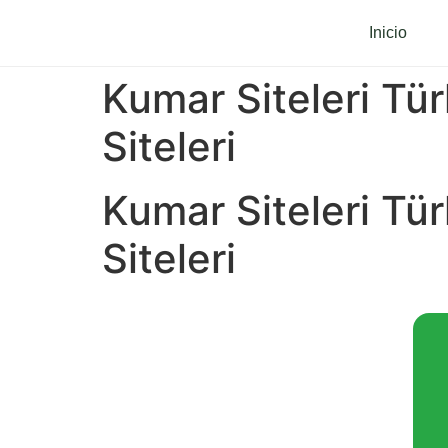
Inicio
Kumar Siteleri Tü
Siteleri
Kumar Siteleri Tü
Siteleri