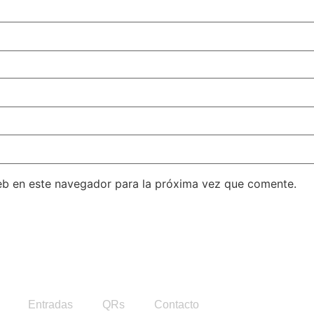
eb en este navegador para la próxima vez que comente.
Entradas
QRs
Contacto