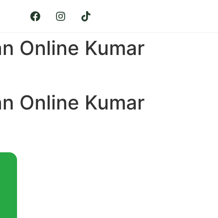
an Online Kumar
an Online Kumar