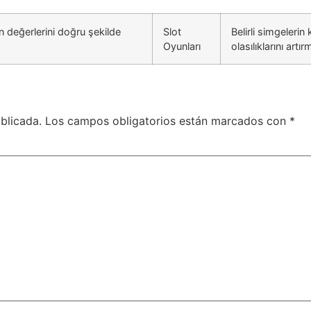
rın değerlerini doğru şekilde
Slot
Belirli simgeler
Oyunları
olasılıklarını artı
blicada.
Los campos obligatorios están marcados con
*