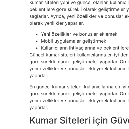
Kumar siteleri yeni ve güncel olanlar, kullanıcıl
beklentilere göre sürekli olarak geliştirmeler 
sağlarlar. Ayrıca, yeni özellikler ve bonuslar ekl
olarak yenilikler yaparlar.
Yeni özellikler ve bonuslar eklemek
Mobil uygulamalar geliştirmek
Kullanıcıların ihtiyaçlarına ve beklentile
Güncel kumar siteleri kullanıcılarına en iyi den
göre sürekli olarak geliştirmeler yaparlar. Örn
yeni özellikler ve bonuslar ekleyerek kullanıcılar
yaparlar.
En güncel kumar siteleri, kullanıcılarına en iyi 
göre sürekli olarak geliştirmeler yaparlar. Örn
yeni özellikler ve bonuslar ekleyerek kullanıcılar
yaparlar.
Kumar Siteleri için Gü