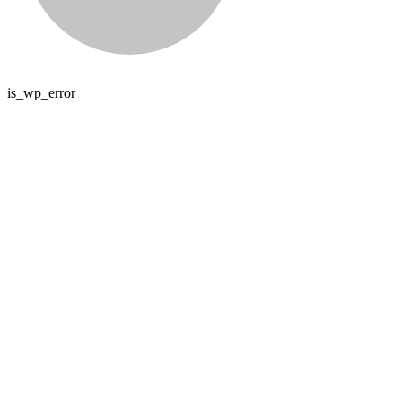
is_wp_error