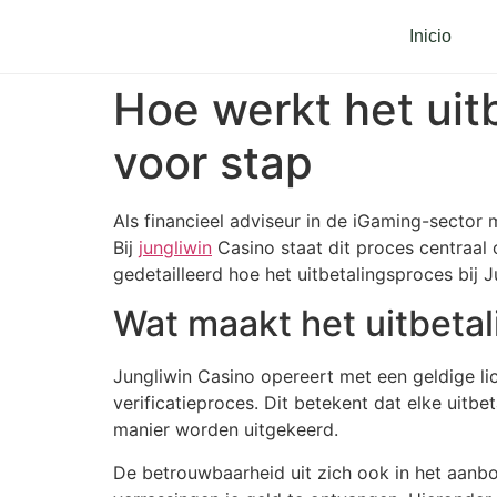
Inicio
Hoe werkt het uit
voor stap
Als financieel adviseur in de iGaming-sector m
Bij
jungliwin
Casino staat dit proces centraal 
gedetailleerd hoe het uitbetalingsproces bij J
Wat maakt het uitbetal
Jungliwin Casino opereert met een geldige li
verificatieproces. Dit betekent dat elke uitb
manier worden uitgekeerd.
De betrouwbaarheid uit zich ook in het aanb