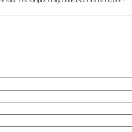
blicada.
Los campos obligatorios están marcados con
*