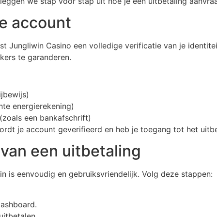
leggen we stap voor stap uit hoe je een uitbetaling aanvra
 je account
t Jungliwin Casino een volledige verificatie van je identite
ikers te garanderen.
ijbewijs)
nte energierekening)
zoals een bankafschrift)
t je account geverifieerd en heb je toegang tot het uitbe
van een uitbetaling
in is eenvoudig en gebruiksvriendelijk. Volg deze stappen:
 dashboard.
itbetalen.