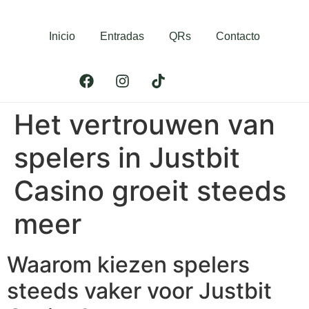
Inicio
Entradas
QRs
Contacto
Het vertrouwen van
spelers in Justbit
Casino groeit steeds
meer
Waarom kiezen spelers
steeds vaker voor Justbit