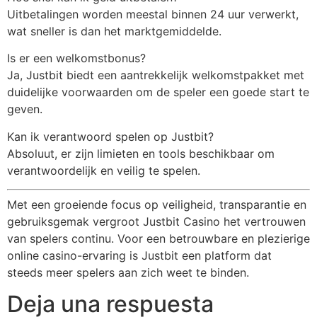
Uitbetalingen worden meestal binnen 24 uur verwerkt,
wat sneller is dan het marktgemiddelde.
Is er een welkomstbonus?
Ja, Justbit biedt een aantrekkelijk welkomstpakket met
duidelijke voorwaarden om de speler een goede start te
geven.
Kan ik verantwoord spelen op Justbit?
Absoluut, er zijn limieten en tools beschikbaar om
verantwoordelijk en veilig te spelen.
Met een groeiende focus op veiligheid, transparantie en
gebruiksgemak vergroot Justbit Casino het vertrouwen
van spelers continu. Voor een betrouwbare en plezierige
online casino-ervaring is Justbit een platform dat
steeds meer spelers aan zich weet te binden.
Deja una respuesta