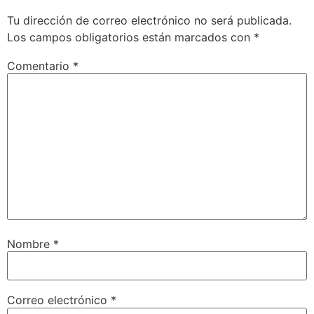
Tu dirección de correo electrónico no será publicada.
Los campos obligatorios están marcados con
*
Comentario
*
Nombre
*
Correo electrónico
*