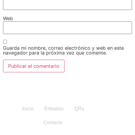
Web
Guarda mi nombre, correo electrónico y web en este
navegador para la próxima vez que comente.
Inicio
Entradas
QRs
Contacto