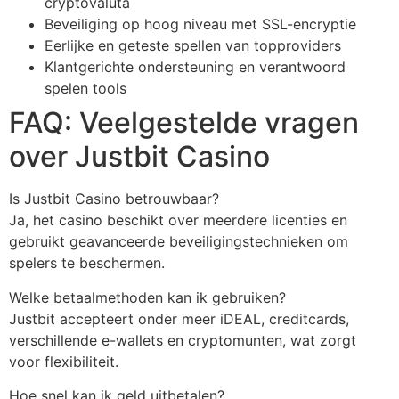
cryptovaluta
Beveiliging op hoog niveau met SSL-encryptie
Eerlijke en geteste spellen van topproviders
Klantgerichte ondersteuning en verantwoord
spelen tools
FAQ: Veelgestelde vragen
over Justbit Casino
Is Justbit Casino betrouwbaar?
Ja, het casino beschikt over meerdere licenties en
gebruikt geavanceerde beveiligingstechnieken om
spelers te beschermen.
Welke betaalmethoden kan ik gebruiken?
Justbit accepteert onder meer iDEAL, creditcards,
verschillende e-wallets en cryptomunten, wat zorgt
voor flexibiliteit.
Hoe snel kan ik geld uitbetalen?