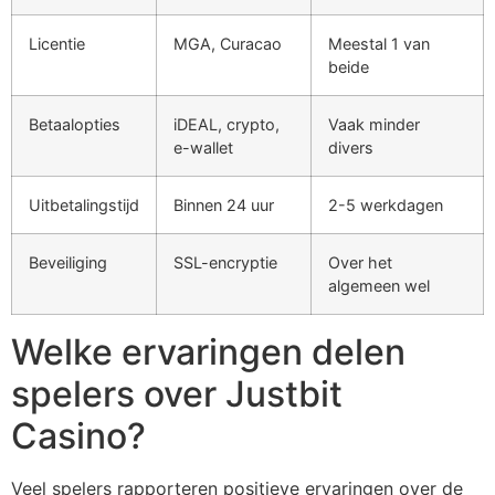
Licentie
MGA, Curacao
Meestal 1 van
beide
Betaalopties
iDEAL, crypto,
Vaak minder
e-wallet
divers
Uitbetalingstijd
Binnen 24 uur
2-5 werkdagen
Beveiliging
SSL-encryptie
Over het
algemeen wel
Welke ervaringen delen
spelers over Justbit
Casino?
Veel spelers rapporteren positieve ervaringen over de