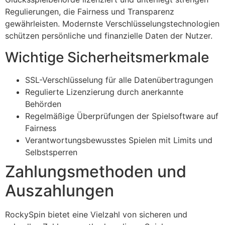
Regulierungen, die Fairness und Transparenz
gewährleisten. Modernste Verschlüsselungstechnologien
schützen persönliche und finanzielle Daten der Nutzer.
Wichtige Sicherheitsmerkmale
SSL-Verschlüsselung für alle Datenübertragungen
Regulierte Lizenzierung durch anerkannte
Behörden
Regelmäßige Überprüfungen der Spielsoftware auf
Fairness
Verantwortungsbewusstes Spielen mit Limits und
Selbstsperren
Zahlungsmethoden und
Auszahlungen
RockySpin bietet eine Vielzahl von sicheren und