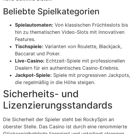
Beliebte Spielkategorien
Spielautomaten:
Von klassischen Früchteslots bis
hin zu thematischen Video-Slots mit innovativen
Features.
Tischspiele:
Varianten von Roulette, Blackjack,
Baccarat und Poker.
Live-Casino:
Echtzeit-Spiele mit professionellen
Dealern für ein authentisches Casino-Erlebnis.
Jackpot-Spiele:
Spiele mit progressiven Jackpots,
die regelmäßig in die Höhe steigen.
Sicherheits- und
Lizenzierungsstandards
Die Sicherheit der Spieler steht bei RockySpin an
oberster Stelle. Das Casino ist durch eine renommierte
Glücksspielbehörde lizenziert und unterliegt strengen