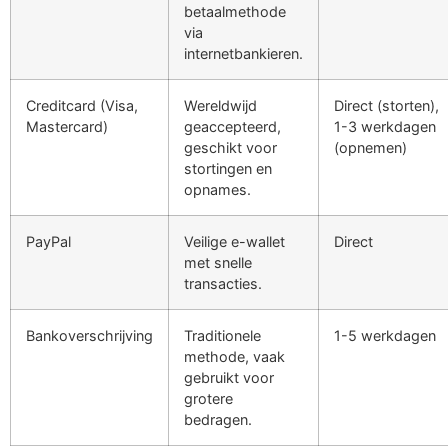
betaalmethode
via
internetbankieren.
Creditcard (Visa,
Wereldwijd
Direct (storten),
Mastercard)
geaccepteerd,
1-3 werkdagen
geschikt voor
(opnemen)
stortingen en
opnames.
PayPal
Veilige e-wallet
Direct
met snelle
transacties.
Bankoverschrijving
Traditionele
1-5 werkdagen
methode, vaak
gebruikt voor
grotere
bedragen.