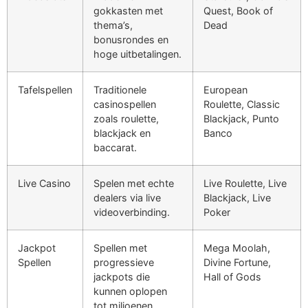
gokkasten met
Quest, Book of
thema’s,
Dead
bonusrondes en
hoge uitbetalingen.
Tafelspellen
Traditionele
European
casinospellen
Roulette, Classic
zoals roulette,
Blackjack, Punto
blackjack en
Banco
baccarat.
Live Casino
Spelen met echte
Live Roulette, Live
dealers via live
Blackjack, Live
videoverbinding.
Poker
Jackpot
Spellen met
Mega Moolah,
Spellen
progressieve
Divine Fortune,
jackpots die
Hall of Gods
kunnen oplopen
tot miljoenen.