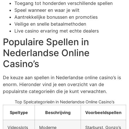
Toegang tot honderden verschillende spellen
Speel wanneer en waar je wilt
Aantrekkelijke bonussen en promoties
Veilige en snelle betaalmethoden
Live casino ervaring met echte dealers
Populaire Spellen in
Nederlandse Online
Casino’s
De keuze aan spellen in Nederlandse online casino’s is
enorm. Hieronder vind je een overzicht van de
populairste categorieën die je kunt verwachten.
Top Spelcategorieën in Nederlandse Online Casino’s
Speltype
Beschrijving
Voorbeeldspellen
Videoslots
Moderne
Starburst, Gonzo’s