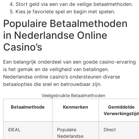
Stort geld via een van de veilige betaalmethoden.
Kies je favoriete spel en begin met spelen.
Populaire Betaalmethoden
in Nederlandse Online
Casino’s
Een belangrijk onderdeel van een goede casino-ervaring
is het gemak en de veiligheid van betalingen.
Nederlandse online casino’s ondersteunen diverse
betaalopties die snel en betrouwbaar zijn.
Veelgebruikte Betaalmethoden
Betaalmethode
Kenmerken
Gemiddelde
Verwerkingstijd
iDEAL
Populaire
Direct
Nederlandse