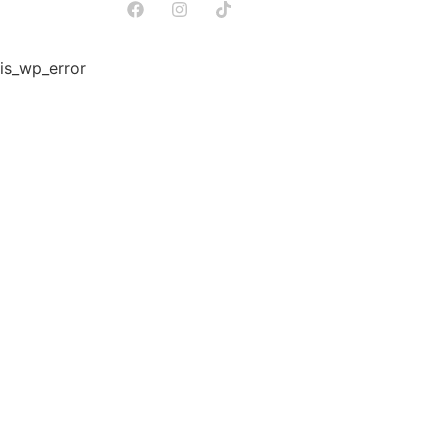
is_wp_error