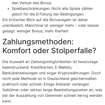
den Verlust des Bonus.
Spielbeschränkungen: Nicht alle Spiele zählen
gleich für die Erfüllung der Bedingungen.
Ein kritischer Blick auf die Bonusregeln ist daher
unerlässlich. Manchmal ist weniger mehr – oder besser
gesagt: weniger Bonus, mehr Klarheit.
Zahlungsmethoden:
Komfort oder Stolperfalle?
Die Auswahl an Zahlungsmöglichkeiten ist heutzutage
beeindruckend: Kreditkarten, E-Wallets,
Banküberweisungen und sogar Kryptowährungen. Doch
nicht jede Methode ist in Deutschland gleichermaßen
praktisch oder schnell. Einige Anbieter verlangen
Gebühren oder setzen lange Bearbeitungszeiten an, was
bei der Auszahlung von Gewinnen schnell nervig werden
kann.