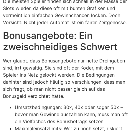
Die meisten Spieler finden sich schnell in der Masse der
Slots wieder, da diese oft mit bunten Grafiken und
vermeintlich einfachen Gewinnchancen locken. Doch
Vorsicht: Nicht jeder Automat ist ein fairer Zeitgenosse.
Bonusangebote: Ein
zweischneidiges Schwert
Wer glaubt, dass Bonusangebote nur nette Dreingaben
sind, irrt gewaltig. Sie sind oft der Köder, mit dem
Spieler ins Netz gelockt werden. Die Bedingungen
dahinter sind jedoch häufig so verschlungen, dass man
sich fragt, ob man nicht besser gleich auf das
Bonusgeld verzichtet hätte.
Umsatzbedingungen: 30x, 40x oder sogar 50x –
bevor man Gewinne auszahlen kann, muss man oft
ein Vielfaches des Bonusbetrags setzen.
Maximaleinsatzlimits: Wer zu hoch setzt, riskiert