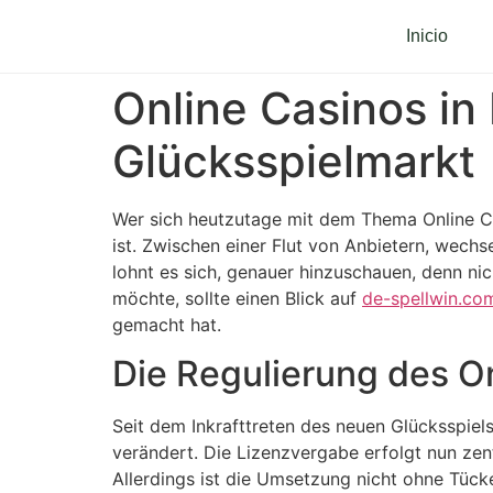
Inicio
Online Casinos in 
Glücksspielmarkt
Wer sich heutzutage mit dem Thema Online Casi
ist. Zwischen einer Flut von Anbietern, wechs
lohnt es sich, genauer hinzuschauen, denn nich
möchte, sollte einen Blick auf
de-spellwin.co
gemacht hat.
Die Regulierung des On
Seit dem Inkrafttreten des neuen Glücksspiel
verändert. Die Lizenzvergabe erfolgt nun ze
Allerdings ist die Umsetzung nicht ohne Tück