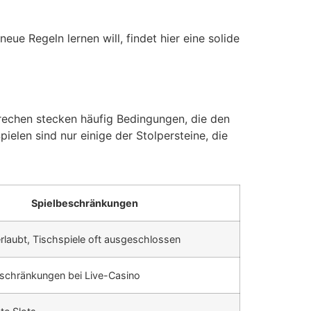
eue Regeln lernen will, findet hier eine solide
prechen stecken häufig Bedingungen, die den
len sind nur einige der Stolpersteine, die
Spielbeschränkungen
erlaubt, Tischspiele oft ausgeschlossen
nschränkungen bei Live-Casino