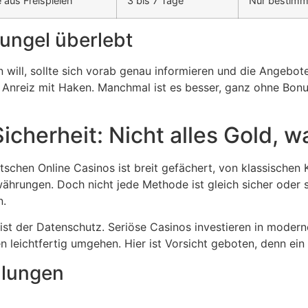
aus Freispielen
3 bis 7 Tage
Nur bestimm
ngel überlebt
will, sollte sich vorab genau informieren und die Angebote 
er Anreiz mit Haken. Manchmal ist es besser, ganz ohne Bonu
herheit: Nicht alles Gold, w
chen Online Casinos ist breit gefächert, von klassischen K
rungen. Doch nicht jede Methode ist gleich sicher oder sc
n.
, ist der Datenschutz. Seriöse Casinos investieren in moder
n leichtfertig umgehen. Hier ist Vorsicht geboten, denn e
hlungen