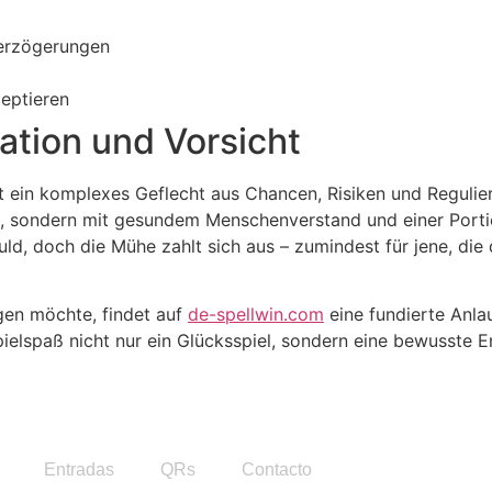
Verzögerungen
zeptieren
ation und Vorsicht
t ein komplexes Geflecht aus Chancen, Risiken und Regulieru
en, sondern mit gesundem Menschenverstand und einer Porti
uld, doch die Mühe zahlt sich aus – zumindest für jene, die 
gen möchte, findet auf
de-spellwin.com
eine fundierte Anla
Spielspaß nicht nur ein Glücksspiel, sondern eine bewusste 
Entradas
QRs
Contacto