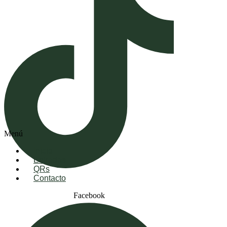
Menú
Inicio
Entradas
QRs
Contacto
Facebook