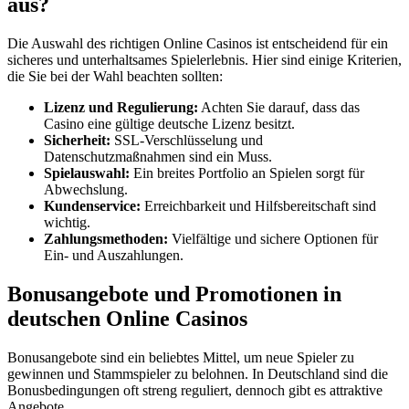
aus?
Die Auswahl des richtigen Online Casinos ist entscheidend für ein
sicheres und unterhaltsames Spielerlebnis. Hier sind einige Kriterien,
die Sie bei der Wahl beachten sollten:
Lizenz und Regulierung:
Achten Sie darauf, dass das
Casino eine gültige deutsche Lizenz besitzt.
Sicherheit:
SSL-Verschlüsselung und
Datenschutzmaßnahmen sind ein Muss.
Spielauswahl:
Ein breites Portfolio an Spielen sorgt für
Abwechslung.
Kundenservice:
Erreichbarkeit und Hilfsbereitschaft sind
wichtig.
Zahlungsmethoden:
Vielfältige und sichere Optionen für
Ein- und Auszahlungen.
Bonusangebote und Promotionen in
deutschen Online Casinos
Bonusangebote sind ein beliebtes Mittel, um neue Spieler zu
gewinnen und Stammspieler zu belohnen. In Deutschland sind die
Bonusbedingungen oft streng reguliert, dennoch gibt es attraktive
Angebote.