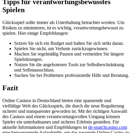
Tipps für verantwortungsbewusstes
Spielen
Glücksspiel sollte immer als Unterhaltung betrachtet werden. Um
Risiken zu minimieren, ist es wichtig, verantwortungsbewusst zu
spielen. Hier einige Empfehlungen:
Setzen Sie sich ein Budget und halten Sie sich strikt daran.
Spielen Sie nicht, um Verluste zurückzugewinnen.
Machen Sie regelmäßig Pausen und vermeiden Sie längere
Spielsitzungen.
Nutzen Sie die angebotenen Tools zur Selbstbeschränkung
und Selbstausschluss.
Suchen Sie bei Problemen professionelle Hilfe und Beratung.
Fazit
Online Casinos in Deutschland bieten eine spannende und
vielfältige Welt des Glücksspiels, die durch die neue Regulierung
sicherer und transparenter geworden ist. Mit der richtigen Auswahl
des Casinos und einem verantwortungsvollen Umgang können
Spieler ein unterhaltsames und sicheres Erlebnis genießen. Für
aktuelle Informationen und Empfehlungen ist
de-snatchcasino.com
eine hervorragende Anlaufstelle, um das passende Online Casino zu