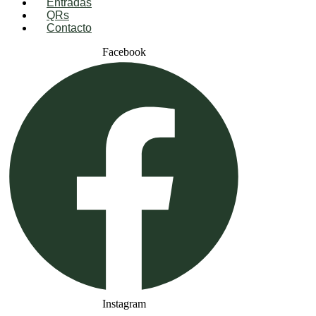
Entradas
QRs
Contacto
Facebook
Instagram