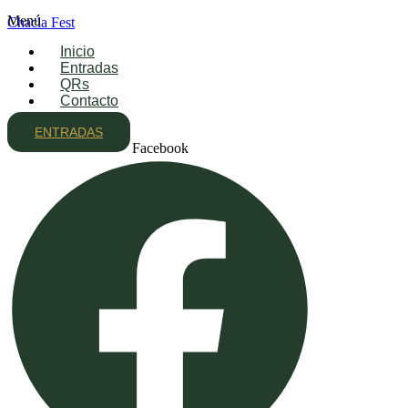
Menú
Chacla Fest
Inicio
Entradas
QRs
Contacto
ENTRADAS
Facebook