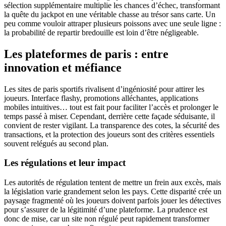
sélection supplémentaire multiplie les chances d’échec, transformant
la quête du jackpot en une véritable chasse au trésor sans carte. Un
peu comme vouloir attraper plusieurs poissons avec une seule ligne :
la probabilité de repartir bredouille est loin d’être négligeable.
Les plateformes de paris : entre
innovation et méfiance
Les sites de paris sportifs rivalisent d’ingéniosité pour attirer les
joueurs. Interface flashy, promotions alléchantes, applications
mobiles intuitives… tout est fait pour faciliter l’accès et prolonger le
temps passé à miser. Cependant, derrière cette façade séduisante, il
convient de rester vigilant. La transparence des cotes, la sécurité des
transactions, et la protection des joueurs sont des critères essentiels
souvent relégués au second plan.
Les régulations et leur impact
Les autorités de régulation tentent de mettre un frein aux excès, mais
la législation varie grandement selon les pays. Cette disparité crée un
paysage fragmenté où les joueurs doivent parfois jouer les détectives
pour s’assurer de la légitimité d’une plateforme. La prudence est
donc de mise, car un site non régulé peut rapidement transformer