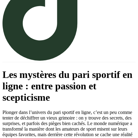
Les mystères du pari sportif en
ligne : entre passion et
scepticisme
Plonger dans l’univers du pari sportif en ligne, c’est un peu comme
tenter de déchiffrer un vieux grimoire : on y trouve des secrets, des
surprises, et parfois des pièges bien cachés. Le monde numérique a
transformé la manière dont les amateurs de sport misent sur leurs
équipes favorites, mais derrière cette révolution se cache une réalité