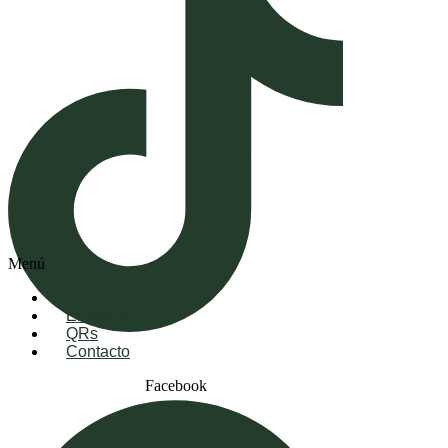
Menú
Inicio
Entradas
QRs
Contacto
Facebook