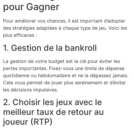
pour Gagner
Pour améliorer vos chances, il est important d’adopter
des stratégies adaptées à chaque type de jeu. Voici les
plus efficaces :
1. Gestion de la bankroll
La gestion de votre budget est la clé pour éviter les
pertes importantes. Fixez-vous une limite de dépense
quotidienne ou hebdomadaire et ne la dépassez jamais.
Cela vous permet de jouer plus sereinement et d’éviter
les décisions impulsives.
2. Choisir les jeux avec le
meilleur taux de retour au
joueur (RTP)