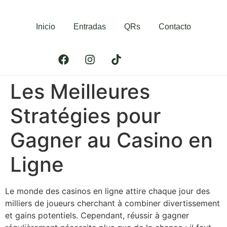
Inicio
Entradas
QRs
Contacto
Les Meilleures
Stratégies pour
Gagner au Casino en
Ligne
Le monde des casinos en ligne attire chaque jour des
milliers de joueurs cherchant à combiner divertissement
et gains potentiels. Cependant, réussir à gagner