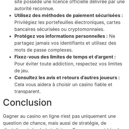
site possède une licence officielle délivrée par une
autorité reconnue.
Utilisez des méthodes de paiement sécurisées :
Privilégiez les portefeuilles électroniques, cartes
bancaires sécurisées ou cryptomonnaies.
Protégez vos informations personnelles :
Ne
partagez jamais vos identifiants et utilisez des
mots de passe complexes.
Fixez-vous des limites de temps et d’argent :
Pour éviter toute addiction, respectez vos limites
de jeu.
Consultez les avis et retours d’autres joueurs :
Cela vous aidera à choisir un casino fiable et
transparent.
Conclusion
Gagner au casino en ligne n’est pas uniquement une
question de chance, mais aussi de stratégie, de