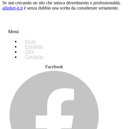
Se stai cercando un sito che unisca divertimento e professionalità,
allinbet-it.it
è senza dubbio una scelta da considerare seriamente.
Menú
Inicio
Entradas
QRs
Contacto
Facebook