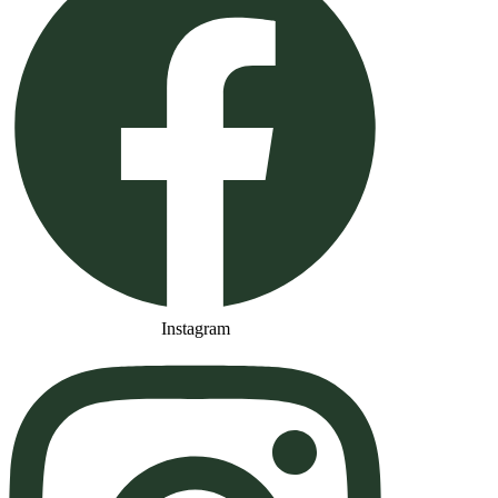
Instagram