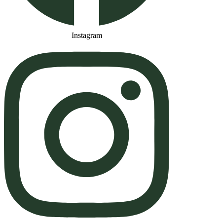
Instagram