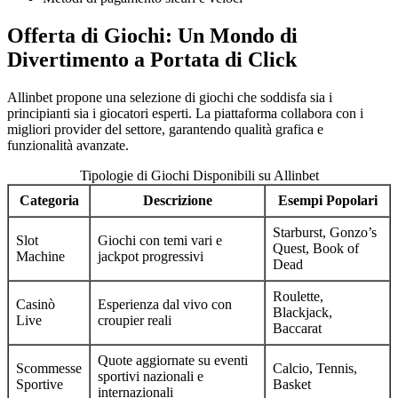
Offerta di Giochi: Un Mondo di
Divertimento a Portata di Click
Allinbet propone una selezione di giochi che soddisfa sia i
principianti sia i giocatori esperti. La piattaforma collabora con i
migliori provider del settore, garantendo qualità grafica e
funzionalità avanzate.
Tipologie di Giochi Disponibili su Allinbet
Categoria
Descrizione
Esempi Popolari
Starburst, Gonzo’s
Slot
Giochi con temi vari e
Quest, Book of
Machine
jackpot progressivi
Dead
Roulette,
Casinò
Esperienza dal vivo con
Blackjack,
Live
croupier reali
Baccarat
Quote aggiornate su eventi
Scommesse
Calcio, Tennis,
sportivi nazionali e
Sportive
Basket
internazionali