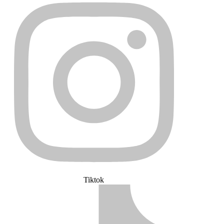
Tiktok