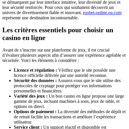
se démarquent par leur interface intuitive, leur diversité de jeux et
leur sécurité renforcée. Pour ceux qui souhaitent découvrir un
univers de divertissement fiable et innovant,
roobet-online.eu.com
représente une destination incontournable.
Les critères essentiels pour choisir un
casino en ligne
Avant de s’inscrire sur une plateforme de jeux, il est crucial
d’évaluer plusieurs aspects afin d’assurer une expérience agréable et
sécurisée. Voici les éléments à considérer :
Licence et régulation :
Vérifiez que le site possède une
licence officielle délivrée par une autorité reconnue.
Sécurité des données :
Assurez-vous que le site utilise des
protocoles de cryptage pour protéger vos informations
personnelles et financières.
Variété des jeux :
Un bon casino en ligne propose une large
gamme de jeux, incluant machines à sous, jeux de table, et
options en direct.
Options de paiement :
La diversité des méthodes de dépôt et
de retrait facilite les transactions et améliore l’expérience
utilisateur.
Service client :
Un support réactif et disponible est