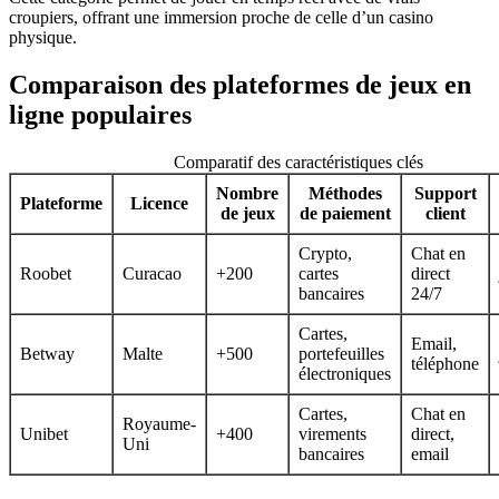
croupiers, offrant une immersion proche de celle d’un casino
physique.
Comparaison des plateformes de jeux en
ligne populaires
Comparatif des caractéristiques clés
Nombre
Méthodes
Support
Plateforme
Licence
de jeux
de paiement
client
Crypto,
Chat en
Roobet
Curacao
+200
cartes
direct
bancaires
24/7
Cartes,
Email,
Betway
Malte
+500
portefeuilles
téléphone
électroniques
Cartes,
Chat en
Royaume-
Unibet
+400
virements
direct,
Uni
bancaires
email