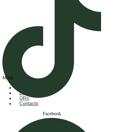
Menú
Inicio
Entradas
QRs
Contacto
Facebook