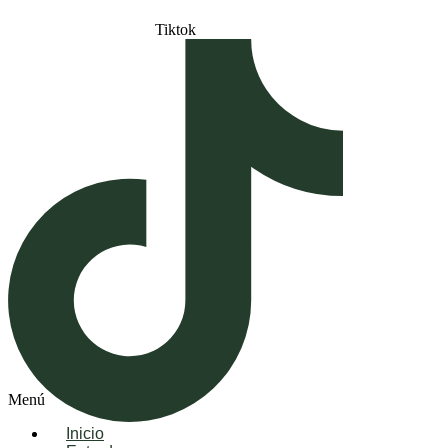
Tiktok
Menú
Inicio