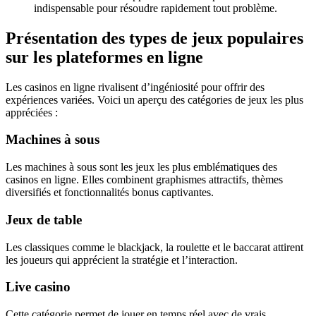
indispensable pour résoudre rapidement tout problème.
Présentation des types de jeux populaires
sur les plateformes en ligne
Les casinos en ligne rivalisent d’ingéniosité pour offrir des
expériences variées. Voici un aperçu des catégories de jeux les plus
appréciées :
Machines à sous
Les machines à sous sont les jeux les plus emblématiques des
casinos en ligne. Elles combinent graphismes attractifs, thèmes
diversifiés et fonctionnalités bonus captivantes.
Jeux de table
Les classiques comme le blackjack, la roulette et le baccarat attirent
les joueurs qui apprécient la stratégie et l’interaction.
Live casino
Cette catégorie permet de jouer en temps réel avec de vrais