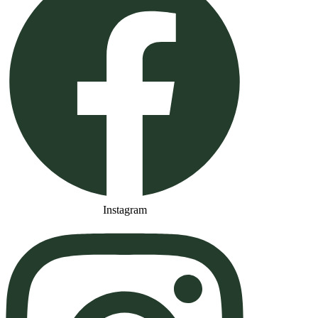
Instagram