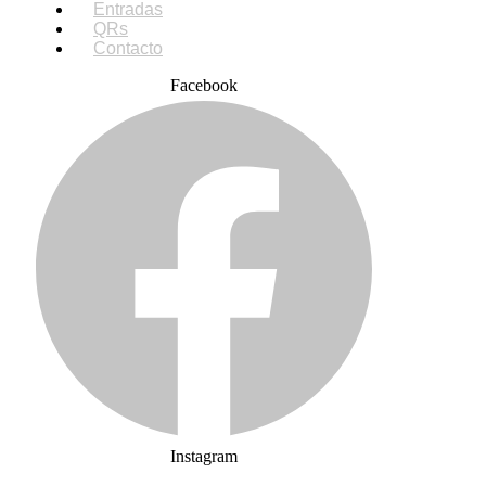
Entradas
QRs
Contacto
Facebook
Instagram