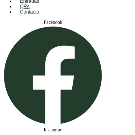
Entradas
QRs
Contacto
Facebook
Instagram