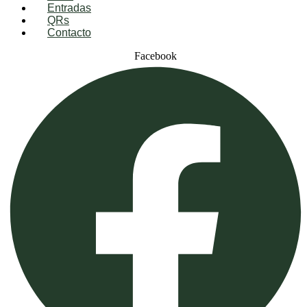
Entradas
QRs
Contacto
Facebook