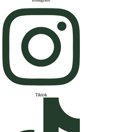
Tiktok