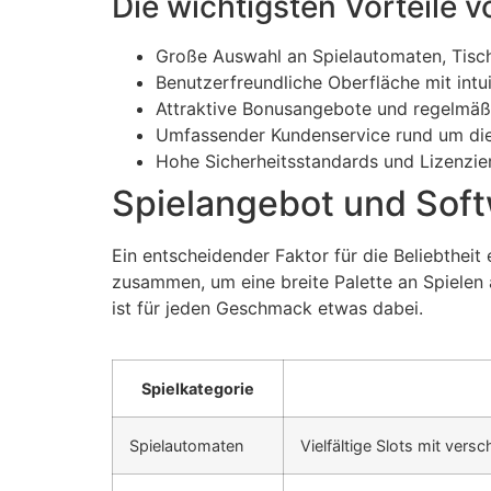
Die wichtigsten Vorteile v
Große Auswahl an Spielautomaten, Tisc
Benutzerfreundliche Oberfläche mit intui
Attraktive Bonusangebote und regelmä
Umfassender Kundenservice rund um di
Hohe Sicherheitsstandards und Lizenzi
Spielangebot und Softwa
Ein entscheidender Faktor für die Beliebtheit 
zusammen, um eine breite Palette an Spielen 
ist für jeden Geschmack etwas dabei.
Spielkategorie
Spielautomaten
Vielfältige Slots mit ve