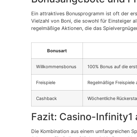
Ein attraktives Bonusprogramm ist oft der ers
Vielzahl von Boni, die sowohl für Einsteiger 
regelmäßige Aktionen, die das Spielvergnügen
Bonusart
Willkommensbonus
100% Bonus auf die erst
Freispiele
Regelmäßige Freispiele
Cashback
Wöchentliche Rückerstat
Fazit: Casino-Infinity1
Die Kombination aus einem umfangreichen Spie