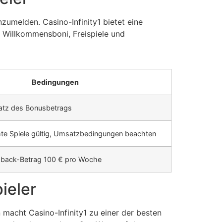
nzumelden. Casino-Infinity1 bietet eine
en Willkommensboni, Freispiele und
Bedingungen
tz des Bonusbetrags
mte Spiele gültig, Umsatzbedingungen beachten
back-Betrag 100 € pro Woche
ieler
macht Casino-Infinity1 zu einer der besten