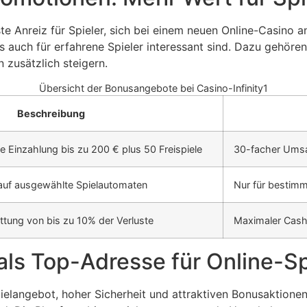
te Anreiz für Spieler, sich bei einem neuen Online-Casino a
als auch für erfahrene Spieler interessant sind. Dazu gehör
 zusätzlich steigern.
Übersicht der Bonusangebote bei Casino-Infinity1
Beschreibung
e Einzahlung bis zu 200 € plus 50 Freispiele
30-facher Umsa
 auf ausgewählte Spielautomaten
Nur für bestim
tung von bis zu 10% der Verluste
Maximaler Cash
 als Top-Adresse für Online-Sp
langebot, hoher Sicherheit und attraktiven Bonusaktionen 