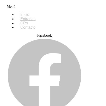
Menú
Inicio
Entradas
QRs
Contacto
Facebook