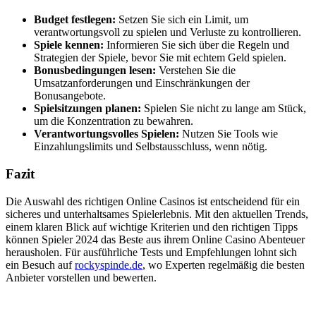
Budget festlegen:
Setzen Sie sich ein Limit, um
verantwortungsvoll zu spielen und Verluste zu kontrollieren.
Spiele kennen:
Informieren Sie sich über die Regeln und
Strategien der Spiele, bevor Sie mit echtem Geld spielen.
Bonusbedingungen lesen:
Verstehen Sie die
Umsatzanforderungen und Einschränkungen der
Bonusangebote.
Spielsitzungen planen:
Spielen Sie nicht zu lange am Stück,
um die Konzentration zu bewahren.
Verantwortungsvolles Spielen:
Nutzen Sie Tools wie
Einzahlungslimits und Selbstausschluss, wenn nötig.
Fazit
Die Auswahl des richtigen Online Casinos ist entscheidend für ein
sicheres und unterhaltsames Spielerlebnis. Mit den aktuellen Trends,
einem klaren Blick auf wichtige Kriterien und den richtigen Tipps
können Spieler 2024 das Beste aus ihrem Online Casino Abenteuer
herausholen. Für ausführliche Tests und Empfehlungen lohnt sich
ein Besuch auf
rockyspinde.de
, wo Experten regelmäßig die besten
Anbieter vorstellen und bewerten.