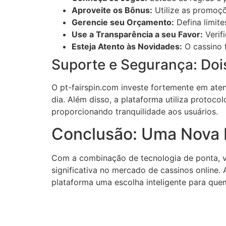
Aproveite os Bônus:
Utilize as promoçõ
Gerencie seu Orçamento:
Defina limite
Use a Transparência a seu Favor:
Verif
Esteja Atento às Novidades:
O cassino 
Suporte e Segurança: Doi
O pt-fairspin.com investe fortemente em aten
dia. Além disso, a plataforma utiliza protoc
proporcionando tranquilidade aos usuários.
Conclusão: Uma Nova E
Com a combinação de tecnologia de ponta, va
significativa no mercado de cassinos online.
plataforma uma escolha inteligente para quem