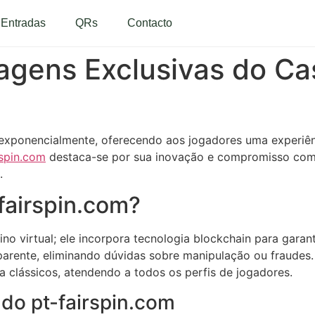
Entradas
QRs
Contacto
gens Exclusivas do Cas
 exponencialmente, oferecendo aos jogadores uma experiên
rspin.com
destaca-se por sua inovação e compromisso com
.
fairspin.com?
o virtual; ele incorpora tecnologia blockchain para garanti
sparente, eliminando dúvidas sobre manipulação ou fraudes
 clássicos, atendendo a todos os perfis de jogadores.
 do pt-fairspin.com