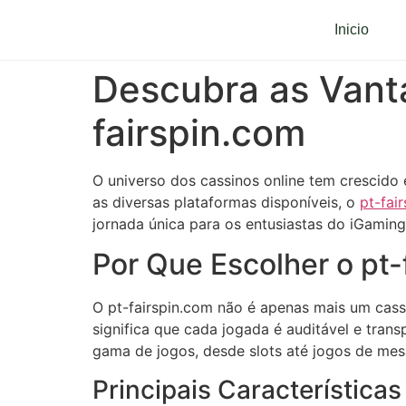
Inicio
Descubra as Vanta
fairspin.com
O universo dos cassinos online tem crescido
as diversas plataformas disponíveis, o
pt-fai
jornada única para os entusiastas do iGaming
Por Que Escolher o pt-
O pt-fairspin.com não é apenas mais um cassin
significa que cada jogada é auditável e tran
gama de jogos, desde slots até jogos de mesa
Principais Características