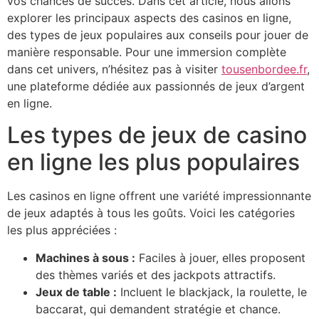
vos chances de succès. Dans cet article, nous allons
explorer les principaux aspects des casinos en ligne,
des types de jeux populaires aux conseils pour jouer de
manière responsable. Pour une immersion complète
dans cet univers, n’hésitez pas à visiter
tousenbordee.fr
,
une plateforme dédiée aux passionnés de jeux d’argent
en ligne.
Les types de jeux de casino
en ligne les plus populaires
Les casinos en ligne offrent une variété impressionnante
de jeux adaptés à tous les goûts. Voici les catégories
les plus appréciées :
Machines à sous :
Faciles à jouer, elles proposent
des thèmes variés et des jackpots attractifs.
Jeux de table :
Incluent le blackjack, la roulette, le
baccarat, qui demandent stratégie et chance.