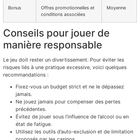
Bonus
Offres promotionnelles et
Moyenne
conditions associées
Conseils pour jouer de
manière responsable
Le jeu doit rester un divertissement. Pour éviter les
risques liés à une pratique excessive, voici quelques
recommandations :
Fixez-vous un budget strict et ne le dépassez
jamais.
Ne jouez jamais pour compenser des pertes
précédentes.
Évitez de jouer sous l’influence de l’alcool ou en
état de fatigue.
Utilisez les outils d’auto-exclusion et de limitation
proposés par les casinos.