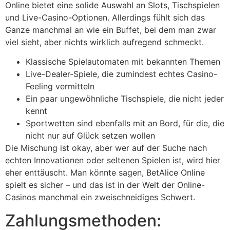
Online bietet eine solide Auswahl an Slots, Tischspielen
und Live-Casino-Optionen. Allerdings fühlt sich das
Ganze manchmal an wie ein Buffet, bei dem man zwar
viel sieht, aber nichts wirklich aufregend schmeckt.
Klassische Spielautomaten mit bekannten Themen
Live-Dealer-Spiele, die zumindest echtes Casino-
Feeling vermitteln
Ein paar ungewöhnliche Tischspiele, die nicht jeder
kennt
Sportwetten sind ebenfalls mit an Bord, für die, die
nicht nur auf Glück setzen wollen
Die Mischung ist okay, aber wer auf der Suche nach
echten Innovationen oder seltenen Spielen ist, wird hier
eher enttäuscht. Man könnte sagen, BetAlice Online
spielt es sicher – und das ist in der Welt der Online-
Casinos manchmal ein zweischneidiges Schwert.
Zahlungsmethoden: