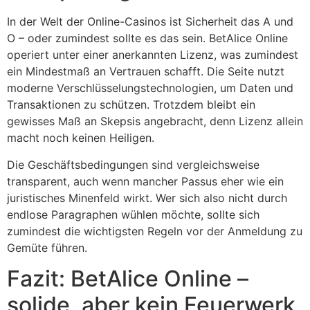
In der Welt der Online-Casinos ist Sicherheit das A und
O – oder zumindest sollte es das sein. BetAlice Online
operiert unter einer anerkannten Lizenz, was zumindest
ein Mindestmaß an Vertrauen schafft. Die Seite nutzt
moderne Verschlüsselungstechnologien, um Daten und
Transaktionen zu schützen. Trotzdem bleibt ein
gewisses Maß an Skepsis angebracht, denn Lizenz allein
macht noch keinen Heiligen.
Die Geschäftsbedingungen sind vergleichsweise
transparent, auch wenn mancher Passus eher wie ein
juristisches Minenfeld wirkt. Wer sich also nicht durch
endlose Paragraphen wühlen möchte, sollte sich
zumindest die wichtigsten Regeln vor der Anmeldung zu
Gemüte führen.
Fazit: BetAlice Online –
solide, aber kein Feuerwerk