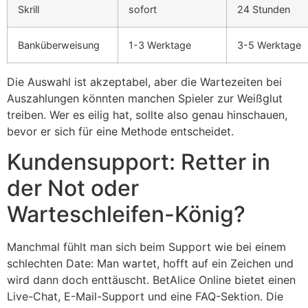
Skrill
sofort
24 Stunden
Banküberweisung
1-3 Werktage
3-5 Werktage
Die Auswahl ist akzeptabel, aber die Wartezeiten bei
Auszahlungen könnten manchen Spieler zur Weißglut
treiben. Wer es eilig hat, sollte also genau hinschauen,
bevor er sich für eine Methode entscheidet.
Kundensupport: Retter in
der Not oder
Warteschleifen-König?
Manchmal fühlt man sich beim Support wie bei einem
schlechten Date: Man wartet, hofft auf ein Zeichen und
wird dann doch enttäuscht. BetAlice Online bietet einen
Live-Chat, E-Mail-Support und eine FAQ-Sektion. Die