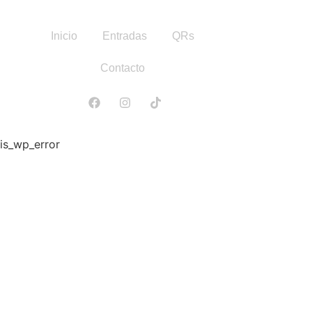
Inicio
Entradas
QRs
Contacto
is_wp_error